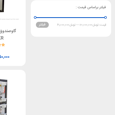
فیلتر براساس قیمت :
فیلتر
قیمت:
تومان20,000,000
—
تومان61,000,000
گاوصندوق ا
KR
50,000