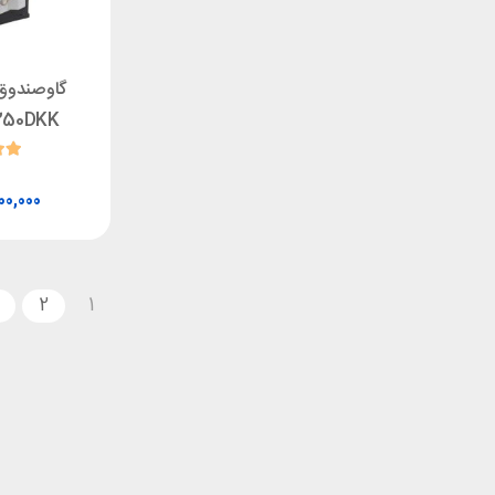
گاوصندوق 
250DKK - قفل کلید
00,000
2
1