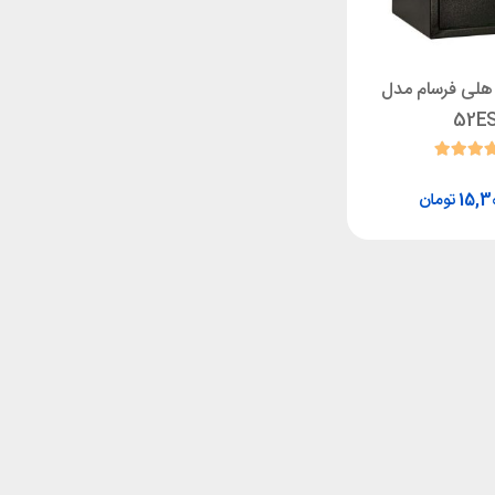
هلی فرسام مدل
52E
تومان
15,3