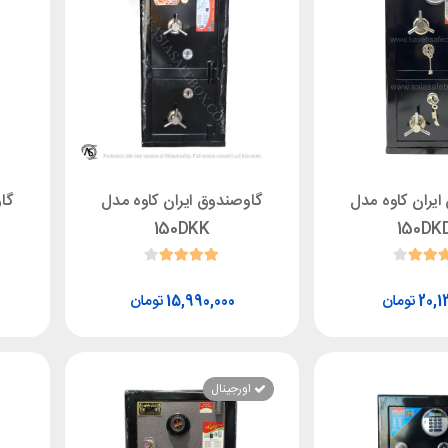
یران کاوه مدل
گاوصندوق ایران کاوه مدل
گا
150DKK
150DK
تومان
تومان
15,990,000
20,1
اورجینال