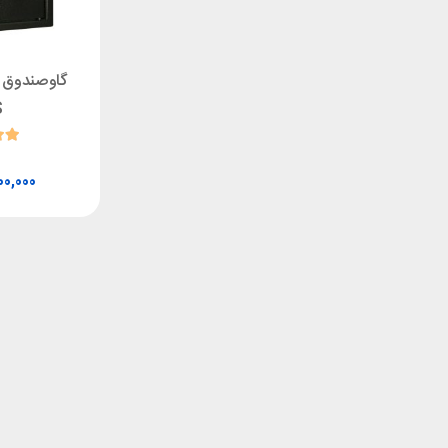
گاوصندوق 
S
00,000