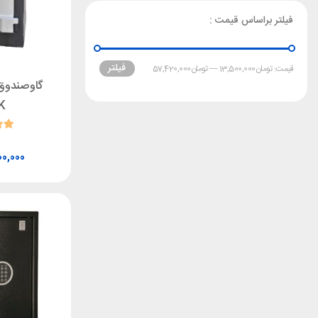
فیلتر براساس قیمت :
فیلتر
قیمت:
تومان13,500,000
—
تومان57,420,000
گاوصندوق 
K
00,000