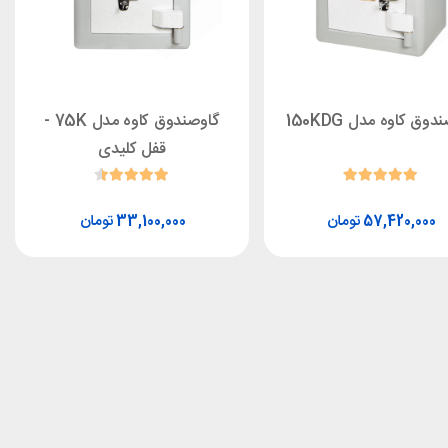
وق کاوه مدل 150KDG
گاوصندوق کاوه مدل 75K -
قفل کلیدی
تومان
تومان
33,100,000
57,420,000