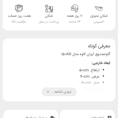
امکان تحویل
۷ روز هفته
امکان
هفت روز ضمانت
اکسپرس
۲۴ ساعته
پرداخت در محل
بازگشت کالا
معرفی کوتاه
گاوصندوق ایران کاوه مدل 150KR
ابعاد خارجی:
ارتفاع: 50cm
عرض: 40cm
عمق: 30cm
وزن: 90kg
دیدن ادامه...
توضیحات
پرسش و پاسخ