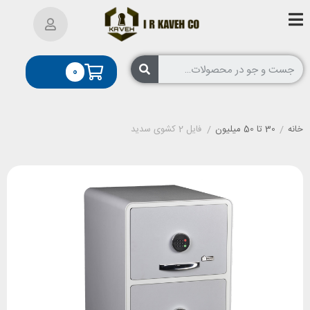
0
خانه
/
30 تا 50 میلیون
/
فایل 2 کشوی سدید