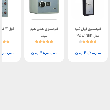
گاوصندوق ایران کاوه
گاوصندوق هتلی هوم
فایل 3 کشوی سدید
مدل 350/1DKR
سیف
تومان
تومان
0,000,000
38,000,000
30,200,000